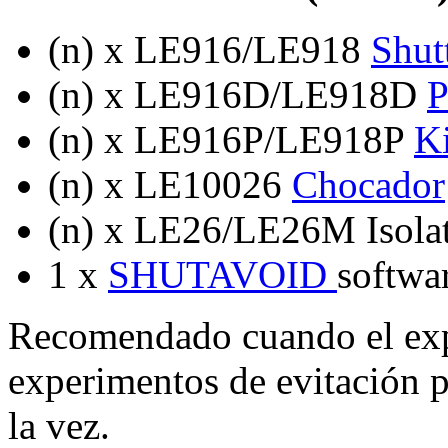
(n) x LE916/LE918
Shut
(n) x LE916D/LE918D
P
(n) x LE916P/LE918P
Ki
(n) x LE10026
Chocador
(n) x LE26/LE26M Isola
1 x
SHUTAVOID
softwar
Recomendado cuando el exp
experimentos de evitación pa
la vez.