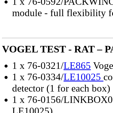
1 x 76-0592/PACKWINCS
module - full flexibility
VOGEL TEST - RAT – P
1 x 76-0321/
LE865
Vogel
1 x 76-0334/
LE10025
co
detector (1 for each box)
1 x 76-0156/LINKBOX01 
LE10025)