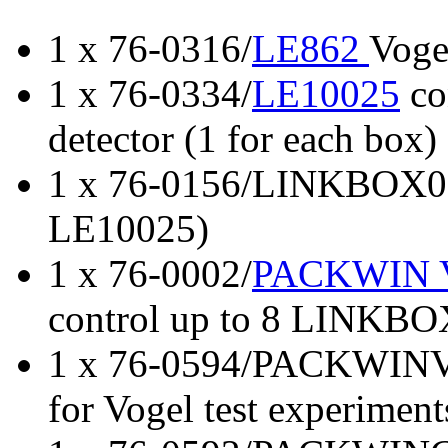
1 x 76-0316/
LE862
Voge
1 x 76-0334/
LE10025
con
detector (1 for each box)
1 x 76-0156/LINKBOX01 
LE10025)
1 x 76-0002/
PACKWIN 
control up to 8 LINKBOX
1 x 76-0594/PACKWINVT
for Vogel test experiment