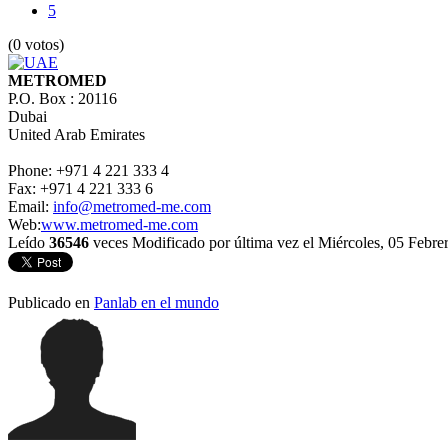
5
(0 votos)
METROMED
P.O. Box : 20116
Dubai
United Arab Emirates
Phone: +971 4 221 333 4
Fax: +971 4 221 333 6
Email:
info@metromed-me.com
Web:
www.metromed-me.com
Leído
36546
veces
Modificado por última vez el Miércoles, 05 Febre
Publicado en
Panlab en el mundo