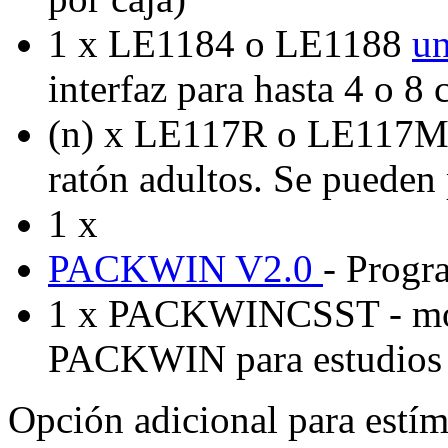
1 x LE1184 o LE1188
un
interfaz para hasta 4 o 8 
(n) x LE117R o LE117M
ratón adultos. Se pueden 
1 x
PACKWIN V2.0
- Progr
1 x PACKWINCSST - mod
PACKWIN para estudios d
Opción adicional para estímu