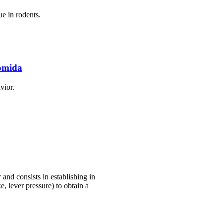
ue in rodents.
comida
vior.
and consists in establishing in
, lever pressure) to obtain a