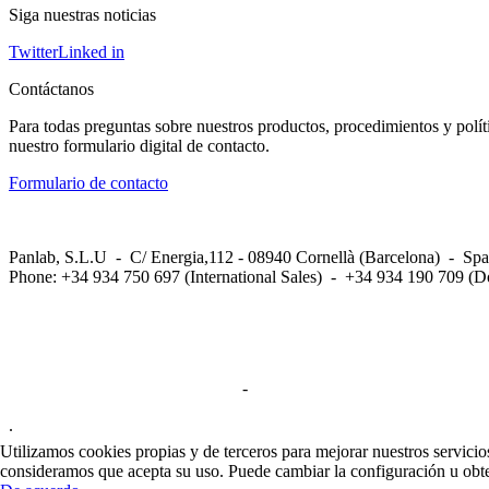
Siga nuestras noticias
Twitter
Linked in
Contáctanos
Para todas preguntas sobre nuestros productos, procedimientos y polít
nuestro formulario digital de contacto.
Formulario de contacto
Panlab, S.L.U - C/ Energia,112 - 08940 Cornellà (Barcelona) - Spa
Phone: +34 934 750 697 (International Sales) - +34 934 190 709 (D
Privacy Policy in social networks
-
Privacy Policy
.
Utilizamos cookies propias y de terceros para mejorar nuestros servicio
consideramos que acepta su uso. Puede cambiar la configuración u obte