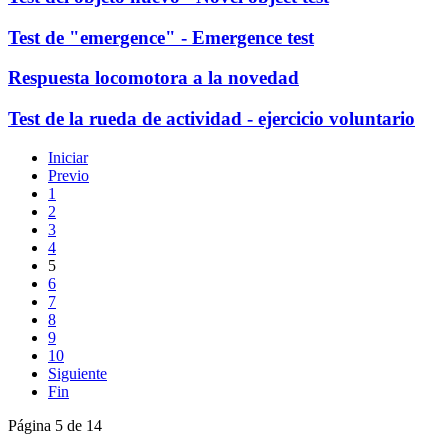
Test de "emergence" - Emergence test
Respuesta locomotora a la novedad
Test de la rueda de actividad - ejercicio voluntario
Iniciar
Previo
1
2
3
4
5
6
7
8
9
10
Siguiente
Fin
Página 5 de 14